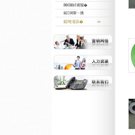
闀€閿屽甫閽�
鐑涧甯﹂挗
鎴垮湴浜�