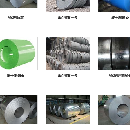
闀€閿屾澘
鐑涧甯﹂挗
褰╂秱鍗�
褰╂秱鍗�
鐑涧甯﹂挗
闀€閿屽甫閽