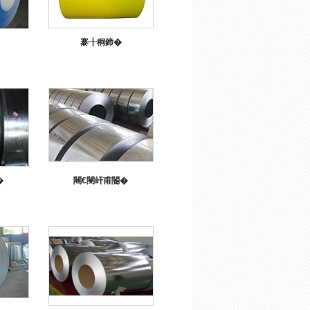
褰╂秱鍗�
�
闀€閿屽甫閽�