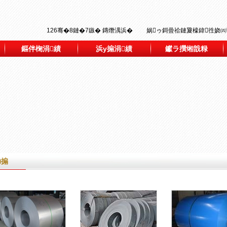
126骞�8鏈�7鏃� 鏄熸湡浜� 娲ゥ鎶曡祫鏈夐檺鍏徃娆㈣
鏂伴椈涓績
浜у搧涓績
钀ラ攢缃戠粶
㈤搧