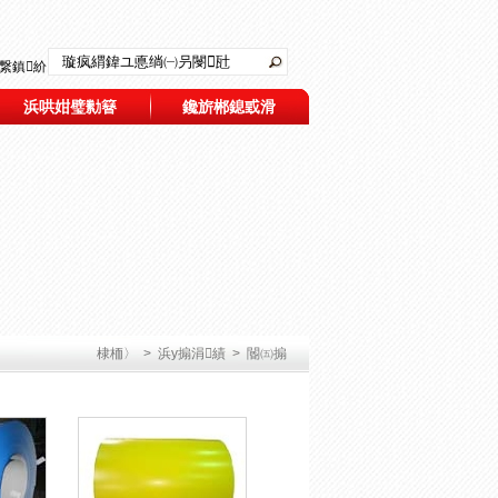
繋鎮紒
浜哄姏璧勬簮
鑱旂郴鎴戜滑
棣栭〉
>
浜у搧涓績
> 閽㈤搧