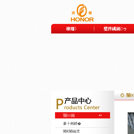
棣栭〉
璧拌繘娲ゥ
閽
閽㈤搧
褰╂秱鍗�
闀€閿屾澘